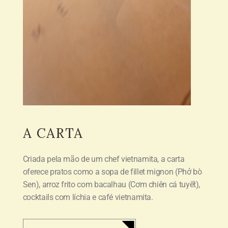
A CARTA
Criada pela mão de um chef vietnamita, a carta
oferece pratos como a sopa de fillet mignon (
Phở bò
Sen
),
arroz frito com bacalhau (
Cơm chiên cá tuyết
),
cocktails com
l
íchia e café vietnamita.