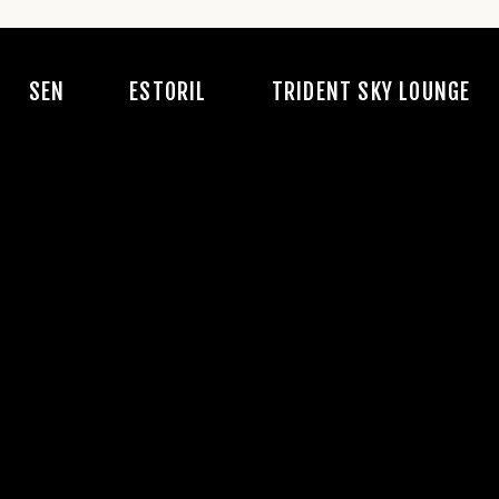
A História
Conceito
Conceito
SEN
ESTORIL
TRIDENT SKY LOUNGE
Conceito
Acarta
Acarta
Comida
Bebidas
Fotos
Recrutamento
Fado
Eventos
Eventos
A História
Conceito
Conceito
Reservas
Conceito
Acarta
Acarta
Fotos
Comida
Bebidas
Fotos
Recrutamento
Fado
Eventos
Eventos
Reservas
Fotos