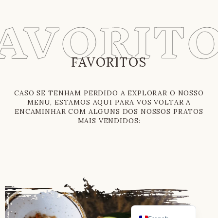
AVORIT
FAVORITOS
Russian
CASO SE TENHAM PERDIDO A EXPLORAR O NOSSO
MENU, ESTAMOS AQUI PARA VOS VOLTAR A
Vietnamese
ENCAMINHAR COM ALGUNS DOS NOSSOS PRATOS
MAIS VENDIDOS:
Chinese
Italian
German
Spanish
English
Portuguese