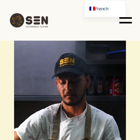
French
Portuguese
English
Spanish
German
Italian
Chinese
Vietnamese
Russian