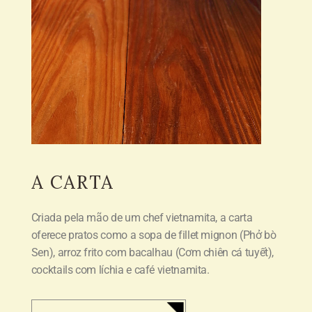
A CARTA
Criada pela mão de um chef vietnamita, a carta
oferece pratos como a sopa de fillet mignon (
Phở bò
Sen
),
arroz frito com bacalhau (
Cơm chiên cá tuyết
),
cocktails com
l
íchia e café vietnamita.