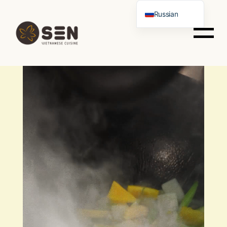
Russian
Portuguese
English
Spanish
German
Italian
French
Chinese
Vietnamese