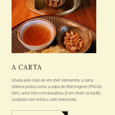
A CARTA
Criada pela mão de um chef vietnamita, a carta
oferece pratos como a sopa de fillet mignon (
Phở bò
Sen
),
arroz frito com bacalhau (
Cơm chiên cá tuyết
),
cocktails com
l
íchia e café vietnamita.