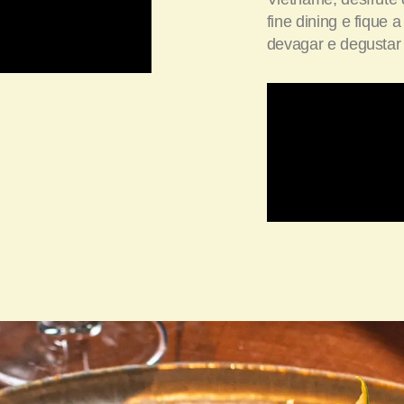
fine dining e fique 
devagar e degustar 