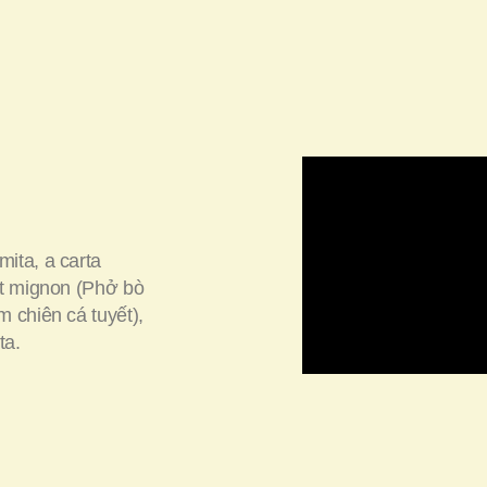
ita, a carta
t mignon (
Phở bò
 chiên cá tuyết
),
ta.