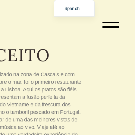
Spanish
Portuguese
English
German
CEITO
Italian
French
Chinese
lizado na zona de Cascais e com
Vietnamese
obre o mar, foi o primeiro restaurante
Russian
a Lisboa. Aqui os pratos são fiéis
resentam a fusão perfeita da
l do Vietname e da frescura dos
mo o tamboril pescado em Portugal.
tar de uma das melhores vistas de
úsica ao vivo. Viaje até ao
 de uma verdadeira experiência de