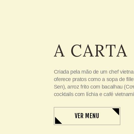
A CARTA
Criada pela mão de um chef vietnam
oferece pratos como a sopa de fille
Sen
),
arroz frito com bacalhau (
Cơm
cocktails com
l
íchia e café vietnami
VER MENU