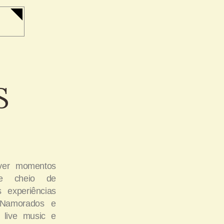
S
iver momentos
 e cheio de
 experiências
 Namorados e
 live music e