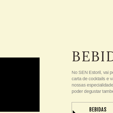
BEBI
No SEN Estoril, vai 
carta de cocktails e
nossas especialidade
poder degustar també
BEBIDAS