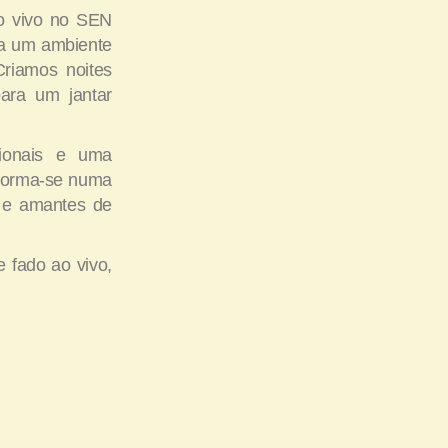
o vivo no SEN
a a um ambiente
riamos noites
para um jantar
cionais e uma
nsforma-se numa
s e amantes de
e fado ao vivo,