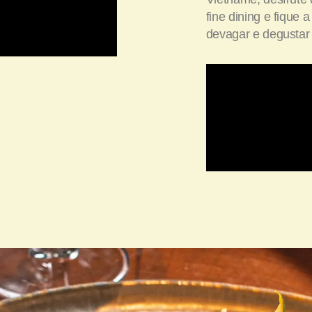
fine dining e fique 
devagar e degustar 