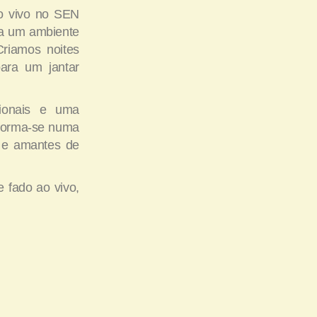
o vivo no SEN
a a um ambiente
riamos noites
para um jantar
cionais e uma
nsforma-se numa
s e amantes de
e fado ao vivo,