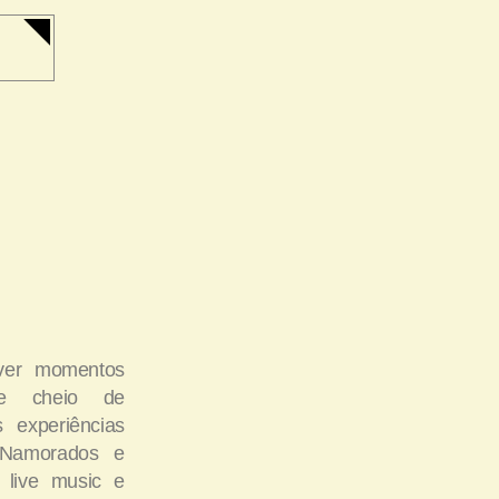
N
iver momentos
 e cheio de
 experiências
 Namorados e
 live music e