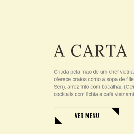
A CARTA
Criada pela mão de um chef vietnam
oferece pratos como a sopa de fille
Sen
),
arroz frito com bacalhau (
Cơm
cocktails com
l
íchia e café vietnami
VER MENU