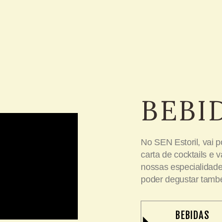
BEBI
No SEN Estoril, vai 
carta de cocktails e
nossas especialidade
poder degustar també
BEBIDAS