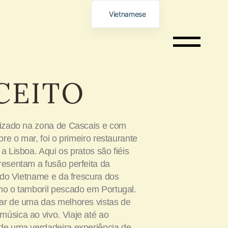
Vietnamese
Portuguese
English
Spanish
CEITO
German
Italian
French
lizado na zona de Cascais e com
Chinese
obre o mar, foi o primeiro restaurante
Russian
a Lisboa. Aqui os pratos são fiéis
resentam a fusão perfeita da
l do Vietname e da frescura dos
mo o tamboril pescado em Portugal.
tar de uma das melhores vistas de
úsica ao vivo. Viaje até ao
 de uma verdadeira experiência de