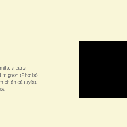
ita, a carta
t mignon (
Phở bò
 chiên cá tuyết
),
ta.