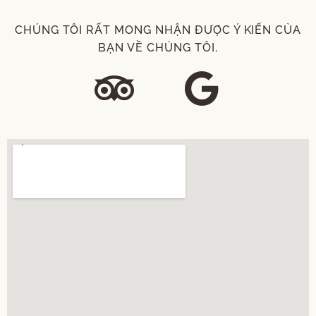
CHÚNG TÔI RẤT MONG NHẬN ĐƯỢC Ý KIẾN CỦA
BẠN VỀ CHÚNG TÔI.