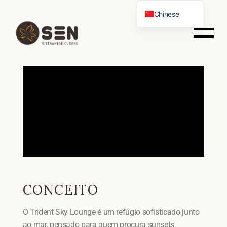
Chinese
Portuguese
English
Spanish
German
Italian
French
Vietnamese
Russian
CONCEITO
O Trident Sky Lounge é um refúgio sofisticado junto
ao mar, pensado para quem procura sunsets