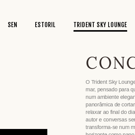
A História
Conceito
Conceito
SEN
ESTORIL
TRIDENT SKY LOUNGE
Conceito
Acarta
Acarta
Comida
Bebidas
Fotos
Recrutamento
Fado
Eventos
CONC
Eventos
A História
Conceito
Conceito
Reservas
Conceito
Acarta
Acarta
Fotos
O Trident Sky Lounge 
Comida
Bebidas
Fotos
mar, pensado para q
Recrutamento
Fado
Eventos
num ambiente elegan
panorâmica de cortar 
Eventos
relaxar ao final do di
Reservas
autor e conversas sem
Fotos
transforma-se num 
horizonte como pano