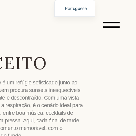
Portuguese
English
Spanish
German
Italian
EITO
French
Chinese
Vietnamese
é um refúgio sofisticado junto ao
Russian
uem procura sunsets inesquecíveis
te e descontraído. Com uma vista
a respiração, é o cenário ideal para
a, entre boa música, cocktails de
 pressa. Aqui, cada final de tarde
momento memorável, com o
 de fundo.