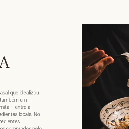
A
asal que idealizou
 – também um
mita – entre a
edientes locais. No
redientes
tos comprados pelo