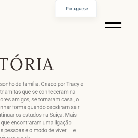
Portuguese
English
Spanish
German
Italian
STÓRIA
French
Chinese
Vietnamese
onho de família. Criado por Tracy e
Russian
ietnamitas que se conheceram na
ores amigos, se tornaram casal, o
nhar forma quando decidiram sair
tinuar os estudos na Suíça. Mais
al que encontraram uma ligação
as pessoas e o modo de viver — e
ir a sua vida.