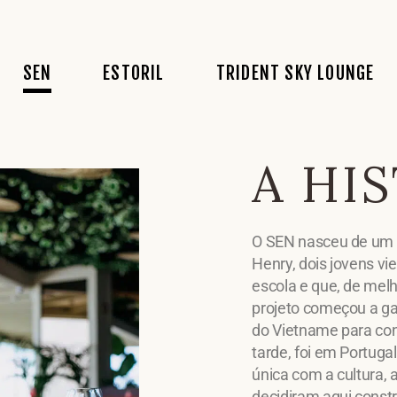
A História
Conceito
Conceito
SEN
ESTORIL
TRIDENT SKY LOUNGE
Conceito
Acarta
Acarta
Comida
Bebidas
Fotos
Recrutamento
Fado
Eventos
A HI
Eventos
A História
Conceito
Conceito
Reservas
Conceito
Acarta
Acarta
Fotos
O SEN nasceu de um s
Comida
Bebidas
Fotos
Henry, dois jovens v
Recrutamento
Fado
Eventos
escola e que, de melh
projeto começou a ga
Eventos
do Vietname para con
Reservas
tarde, foi em Portug
Fotos
única com a cultura, 
decidiram aqui constru