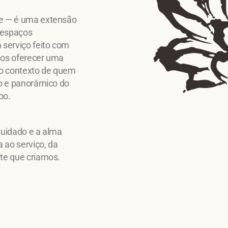
te — é uma extensão
m espaços
 serviço feito com
mos oferecer uma
 o contexto de quem
do e panorâmico do
bo.
cuidado e a alma
 ao serviço, da
te que criamos.