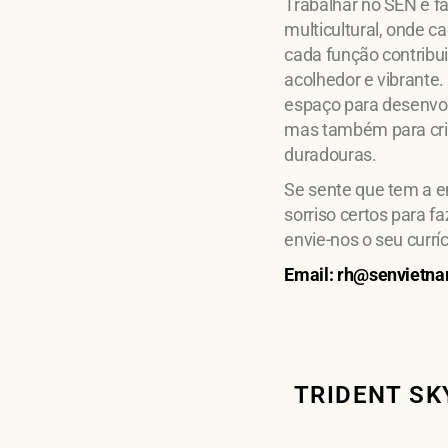
Trabalhar no SEN é fa
multicultural, onde ca
cada função contribu
acolhedor e vibrante.
espaço para desenvo
mas também para cri
duradouras.
Se sente que tem a en
sorriso certos para fa
envie-nos o seu currí
Email: rh@senvietna
TRIDENT SK