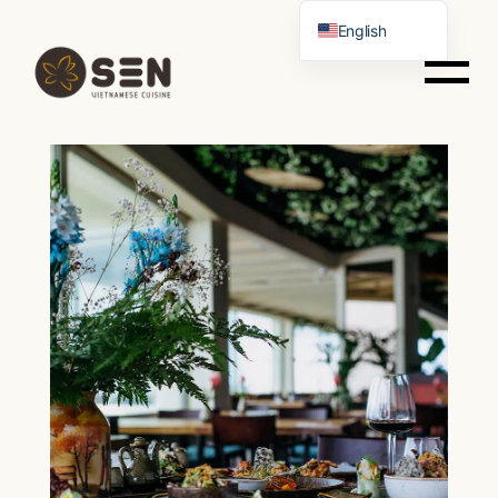
English
Portuguese
Spanish
German
Italian
French
Chinese
Vietnamese
Russian