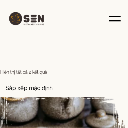
Bỏ
qua
nội
dung
Hiển thị tất cả 2 kết quả