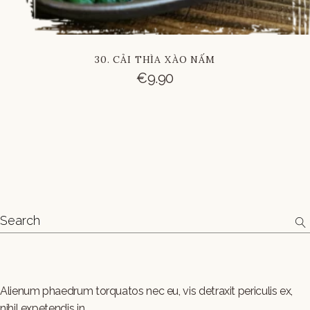
30. CẢI THÌA XÀO NẤM
€
9.90
Alienum phaedrum torquatos nec eu, vis detraxit periculis ex,
nihil expetendis in