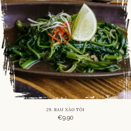
29. RAU XÀO TỎI
€
9.90