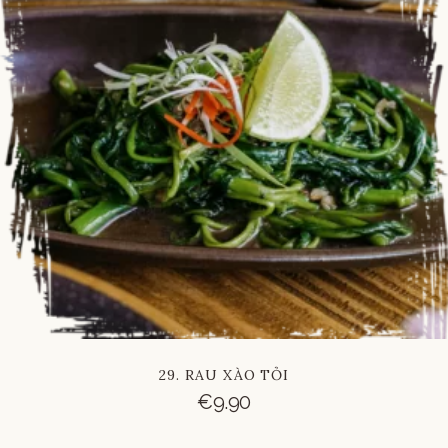
29. RAU XÀO TỎI
€
9.90