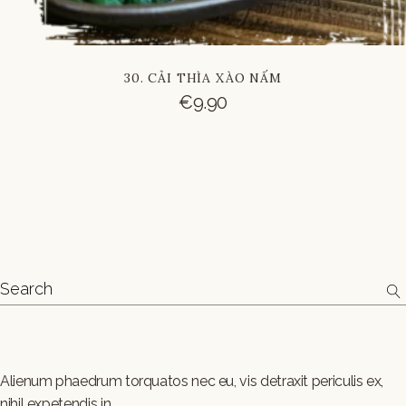
30. CẢI THÌA XÀO NẤM
€
9.90
Alienum phaedrum torquatos nec eu, vis detraxit periculis ex,
nihil expetendis in