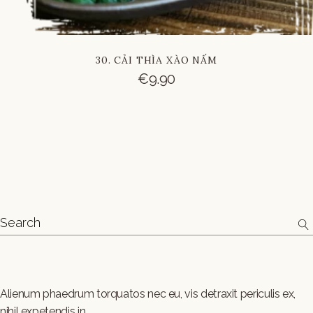
30. CẢI THÌA XÀO NẤM
€
9.90
Alienum phaedrum torquatos nec eu, vis detraxit periculis ex,
nihil expetendis in