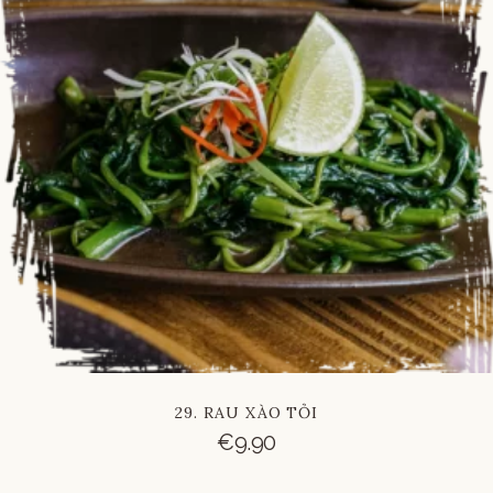
29. RAU XÀO TỎI
€
9.90