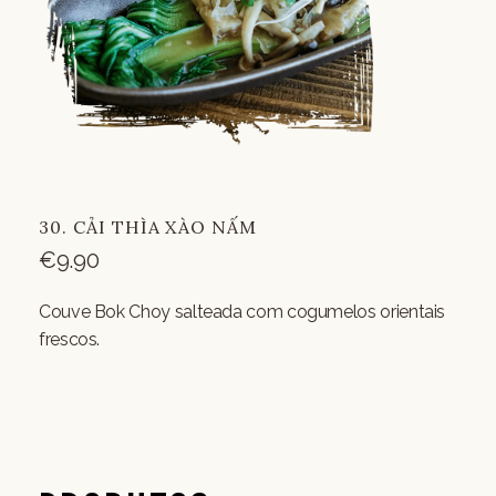
30. CẢI THÌA XÀO NẤM
€
9.90
Couve Bok Choy salteada com cogumelos orientais
frescos.