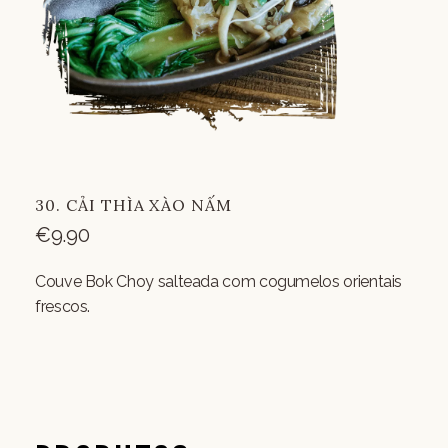
30. CẢI THÌA XÀO NẤM
€
9.90
Couve Bok Choy salteada com cogumelos orientais
frescos.