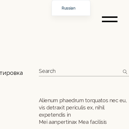
Russian
Portuguese
English
Spanish
German
Italian
French
Chinese
Vietnamese
Alienum phaedrum torquatos nec eu,
vis detraxit periculis ex, nihil
expetendis in
Mei aanpertinax Mea facilisis