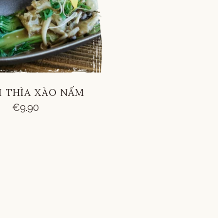
ẢI THÌA XÀO NẤM
€
9.90