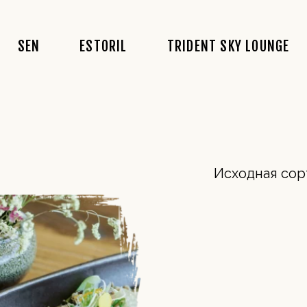
A História
Conceito
Conceito
SEN
ESTORIL
TRIDENT SKY LOUNGE
Conceito
Acarta
Acarta
Comida
Bebidas
Fotos
Recrutamento
Fado
Eventos
A História
Conceito
Conceito
Eventos
Conceito
Acarta
Acarta
Reservas
Comida
Bebidas
Fotos
Fotos
Recrutamento
Fado
Eventos
Eventos
Reservas
Fotos