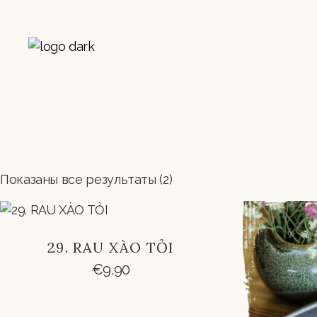
Skip
to
the
content
Показаны все результаты (2)
29. RAU XÀO TỎI
€
9.90