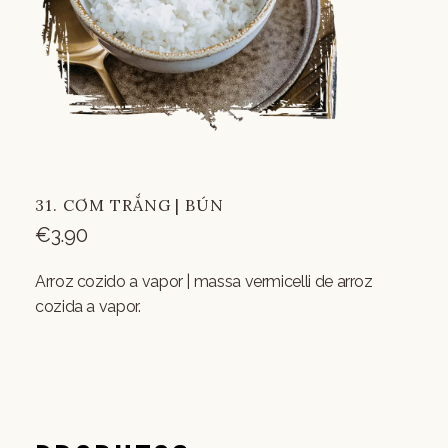
31. CƠM TRẮNG | BÚN
€
3.90
Arroz cozido a vapor | massa vermicelli de arroz
cozida a vapor.