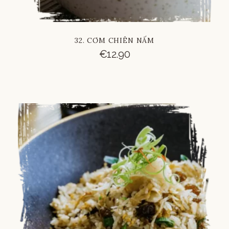
32. CƠM CHIÊN NẤM
€
12.90