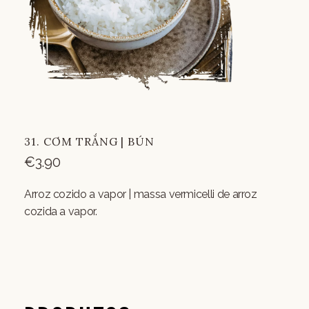
31. CƠM TRẮNG | BÚN
€
3.90
Arroz cozido a vapor | massa vermicelli de arroz
cozida a vapor.