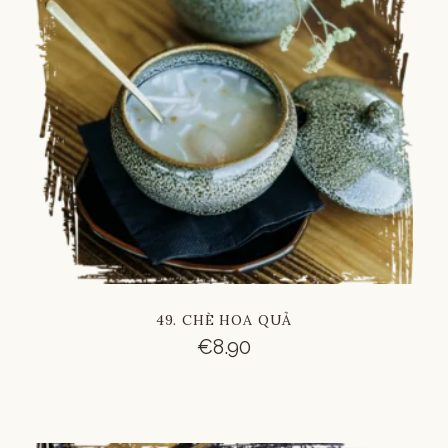
49. CHÈ HOA QUẢ
€
8.90