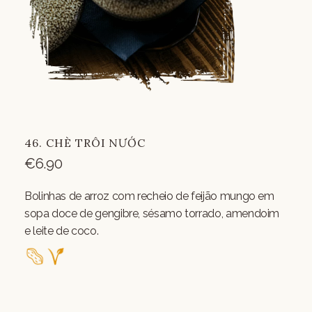
46. CHÈ TRÔI NƯỚC
€
6.90
Bolinhas de arroz com recheio de feijão mungo em
sopa doce de gengibre, sésamo torrado, amendoim
e leite de coco.