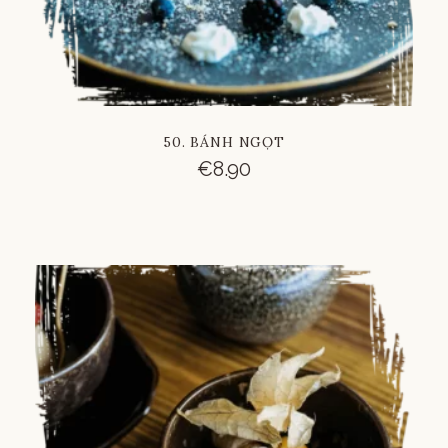
50. BÁNH NGỌT
€
8.90