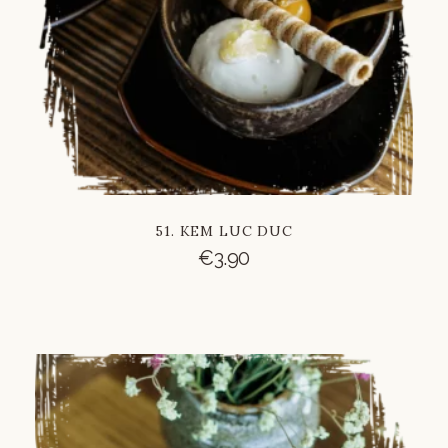
51. KEM LUC DUC
€
3.90