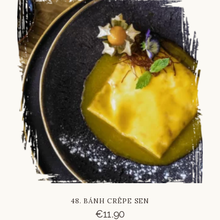
Russian
Vietnamese
French
48. BÁNH CRÊPE SEN
€
11.90
Italian