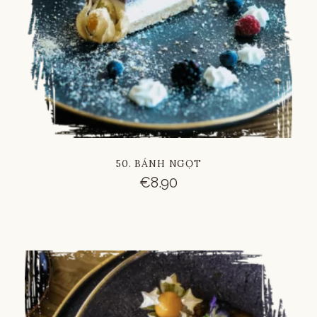
50. BÁNH NGỌT
€
8.90