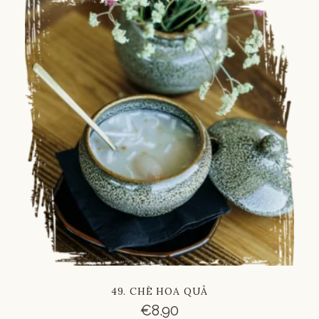
Russian
Vietnamese
Chinese
49. CHÈ HOA QUẢ
€
8.90
French