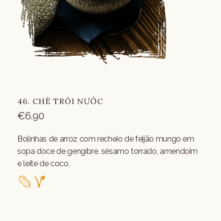
46. CHÈ TRÔI NƯỚC
€
6.90
Bolinhas de arroz com recheio de feijão mungo em
sopa doce de gengibre, sésamo torrado, amendoim
e leite de coco.