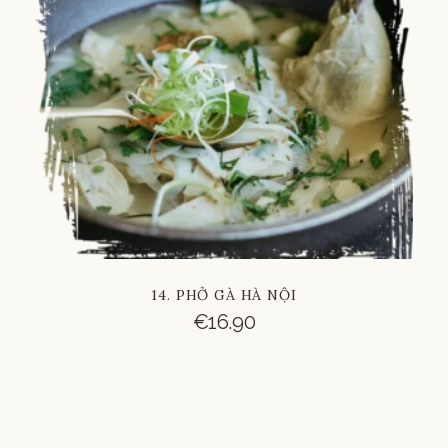
Russian
Vietnamese
Chinese
14. PHỞ GÀ HÀ NỘI
€
16.90
French
Italian
German
Spanish