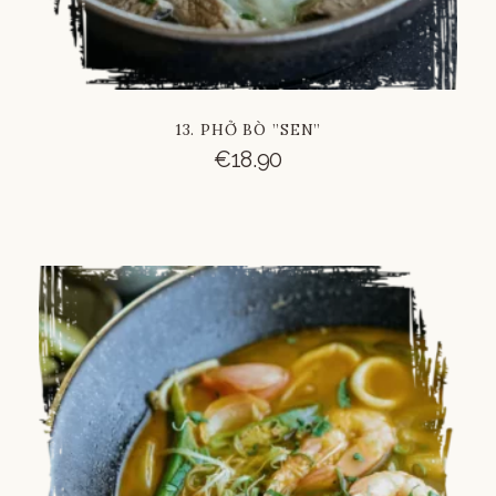
13. PHỞ BÒ ”SEN”
€
18.90