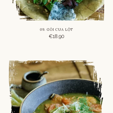
09. GỎI CUA LỘT
€
18.90