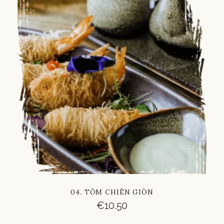
Russian
Vietnamese
Chinese
04. TÔM CHIÊN GIÒN
€
10.50
French
Italian