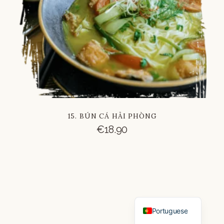
Russian
Vietnamese
Chinese
15. BÚN CÁ HẢI PHÒNG
€
18.90
French
Italian
German
Spanish
English
Portuguese