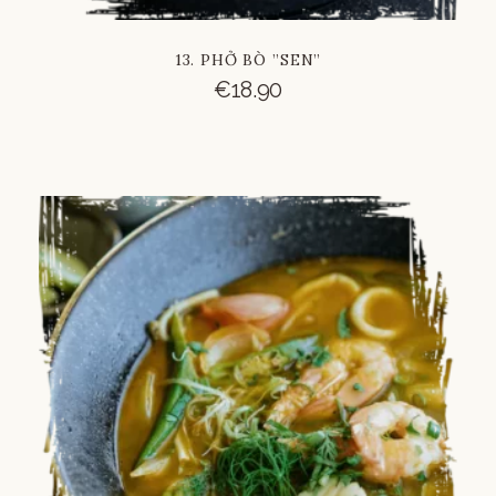
13. PHỞ BÒ ”SEN”
€
18.90