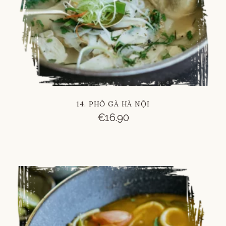
14. PHỞ GÀ HÀ NỘI
€
16.90