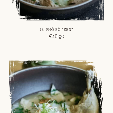
13. PHỞ BÒ ”SEN”
€
18.90