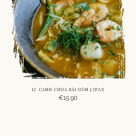
Russian
Vietnamese
Chinese
12. CANH CHUA SÀI GÒN | 2PAX
€
15.90
French
Italian
German
Spanish