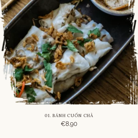
01. BÁNH CUỐN CHẢ
€
8.90