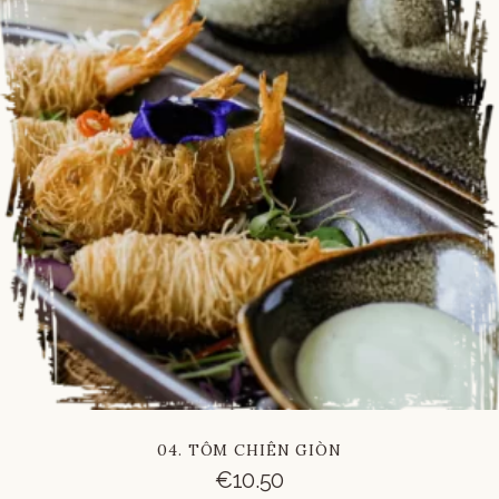
04. TÔM CHIÊN GIÒN
€
10.50