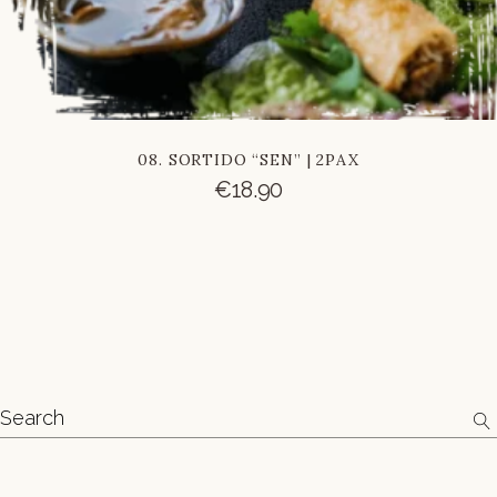
08. SORTIDO “SEN” | 2PAX
€
18.90