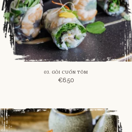
03. GỎI CUỐN TÔM
€
6.50