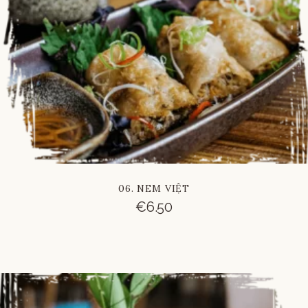
06. NEM VIỆT
€
6.50