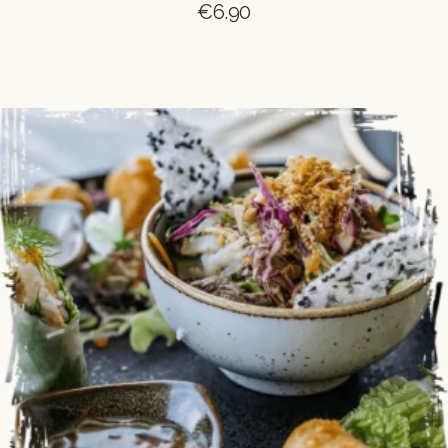
€
6.90