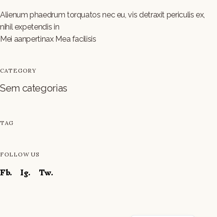
Alienum phaedrum torquatos nec eu, vis detraxit periculis ex,
nihil expetendis in
Mei aanpertinax Mea facilisis
CATEGORY
Sem categorias
Russian
Vietnamese
TAG
Chinese
French
FOLLOW US
Italian
Fb.
Ig.
Tw.
German
Spanish
English