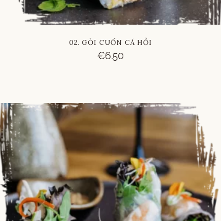
02. GỎI CUỐN CÁ HỒI
€
6.50