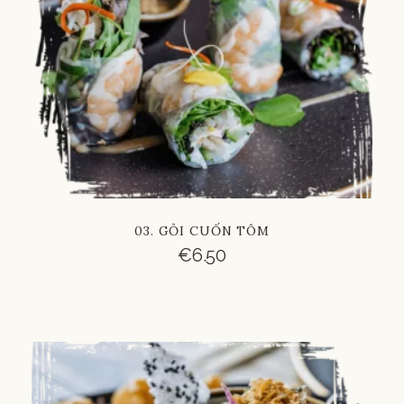
03. GỎI CUỐN TÔM
€
6.50