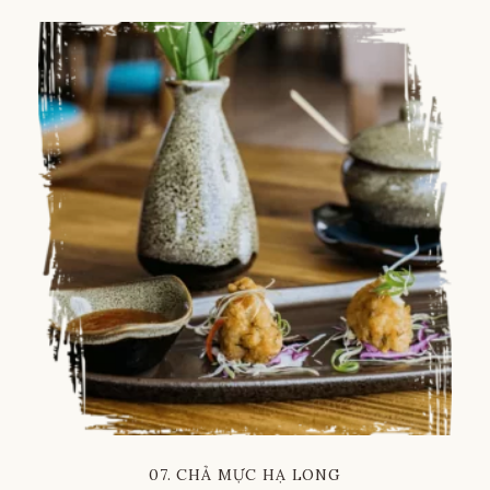
Russian
Vietnamese
Chinese
07. CHẢ MỰC HẠ LONG