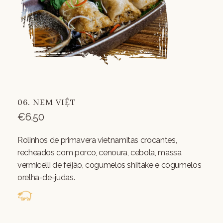
06. NEM VIỆT
€
6.50
Rolinhos de primavera vietnamitas crocantes,
recheados com porco, cenoura, cebola, massa
vermicelli de feijão, cogumelos shiitake e cogumelos
orelha-de-judas.