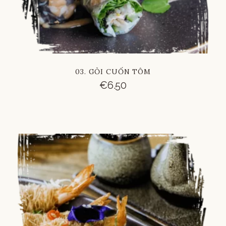
03. GỎI CUỐN TÔM
€
6.50