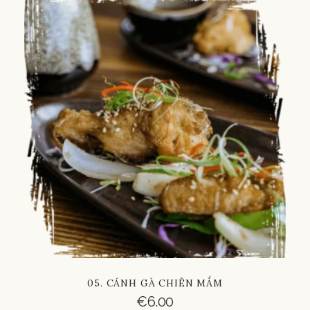
Russian
Vietnamese
Chinese
05. CÁNH GÀ CHIÊN MẮM
€
6.00
French