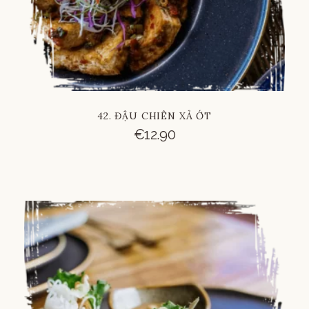
42. ĐẬU CHIÊN XẢ ỚT
€
12.90