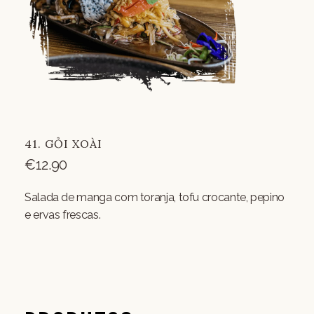
41. GỎI XOÀI
€
12.90
Salada de manga com toranja, tofu crocante, pepino
e ervas frescas.