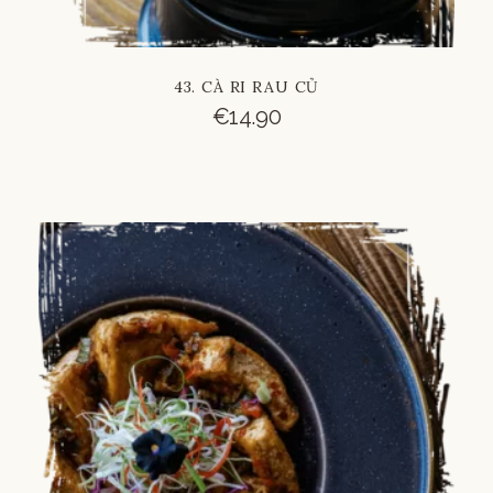
43. CÀ RI RAU CỦ
€
14.90