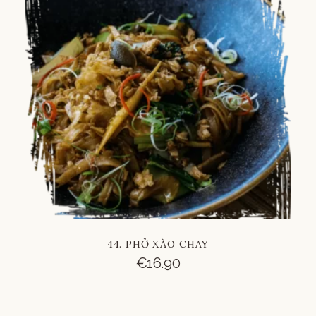
Russian
Vietnamese
Chinese
44. PHỞ XÀO CHAY
€
16.90
French
Italian
German