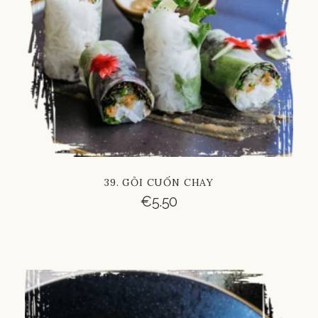
39. GỎI CUỐN CHAY
€
5.50