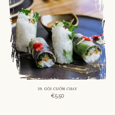
Russian
Vietnamese
Chinese
39. GỎI CUỐN CHAY
€
5.50
French
Italian
Spanish