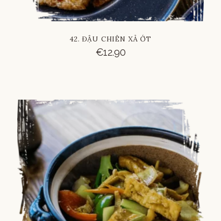
42. ĐẬU CHIÊN XẢ ỚT
€
12.90