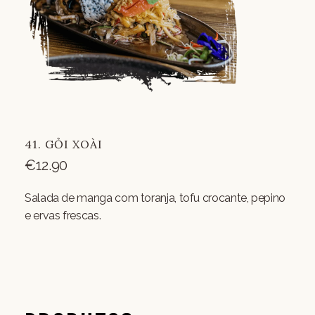
41. GỎI XOÀI
€
12.90
Salada de manga com toranja, tofu crocante, pepino
e ervas frescas.