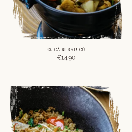
43. CÀ RI RAU CỦ
€
14.90