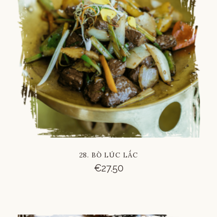
28. BÒ LÚC LẮC
€
27.50