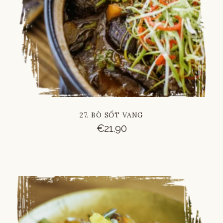
27. BÒ SỐT VANG
€
21.90