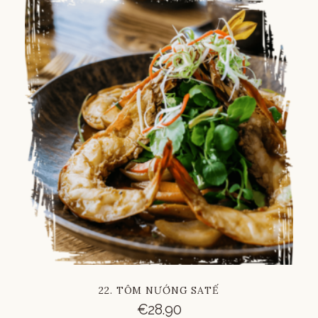
Russian
Vietnamese
Chinese
22. TÔM NƯỚNG SATẾ
€
28.90
French