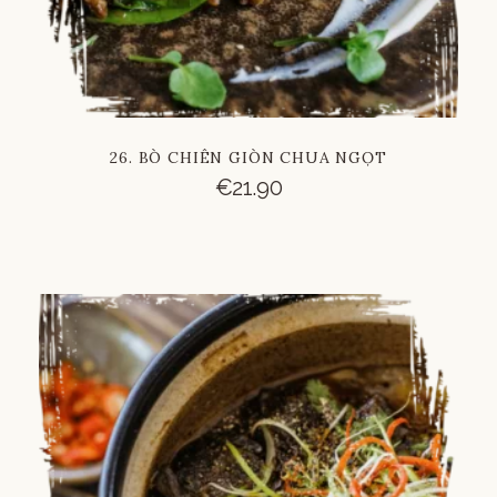
26. BÒ CHIÊN GIÒN CHUA NGỌT
€
21.90