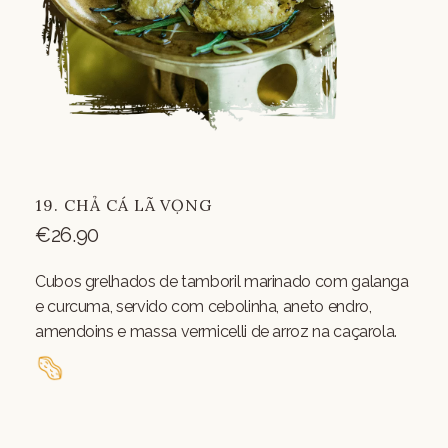
19. CHẢ CÁ LÃ VỌNG
€
26.90
Cubos grelhados de tamboril marinado com galanga
e curcuma, servido com cebolinha, aneto endro,
amendoins e massa vermicelli de arroz na caçarola.