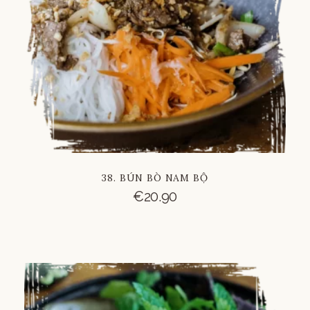
38. BÚN BÒ NAM BỘ
€
20.90