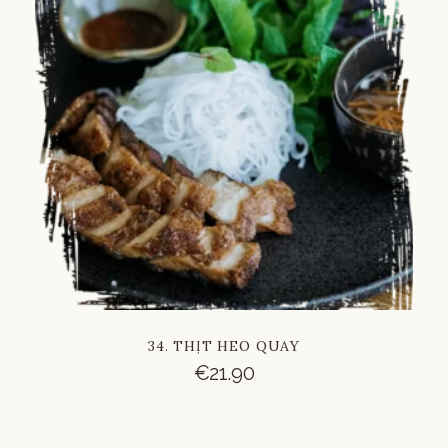
Russian
Vietnamese
Chinese
34. THỊT HEO QUAY
€
21.90
French
Italian
German