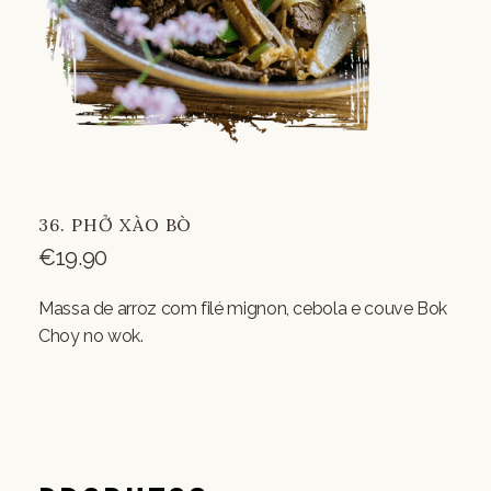
36. PHỞ XÀO BÒ
€
19.90
Massa de arroz com filé mignon, cebola e couve Bok
Choy no wok.