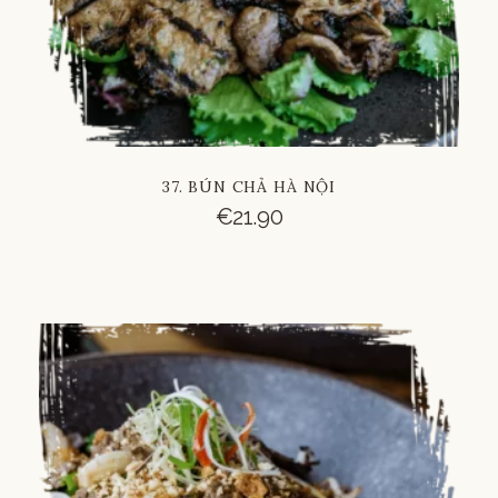
37. BÚN CHẢ HÀ NỘI
€
21.90