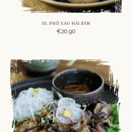
35. PHỞ XÀO HẢI SẢN
€
20.90