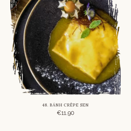
Russian
Chinese
French
48. BÁNH CRÊPE SEN
€
11.90
Italian
German