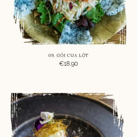
09. GỎI CUA LỘT
€
18.90