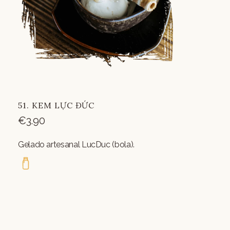
51. KEM LỰC ĐỨC
€
3.90
Gelado artesanal LucDuc (bola).