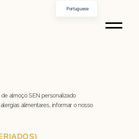
Portuguese
English
Spanish
German
Italian
O
French
Chinese
Vietnamese
Russian
enu de almoço SEN personalizado
alergias alimentares, informar o nosso
FERIADOS)