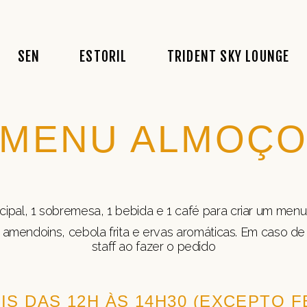
A História
Conceito
Conceito
SEN
ESTORIL
TRIDENT SKY LOUNGE
Conceito
Acarta
Acarta
Comida
Bebidas
Fotos
Recrutamento
Fado
Eventos
MENU ALMOÇ
Eventos
A História
Conceito
Conceito
Reservas
Conceito
Acarta
Acarta
Fotos
Comida
Bebidas
Fotos
incipal, 1 sobremesa, 1 bebida e 1 café para criar um m
Recrutamento
Fado
Eventos
amendoins, cebola frita e ervas aromáticas. Em caso de 
Eventos
staff ao fazer o pedido
Reservas
Fotos
IS DAS 12H ÀS 14H30 (EXCEPTO 