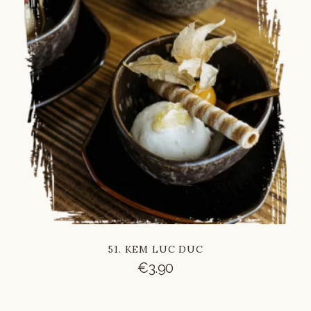
Russian
Vietnamese
Chinese
51. KEM LUC DUC
€
3.90
French
Italian