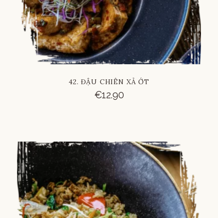
42. ĐẬU CHIÊN XẢ ỚT
€
12.90