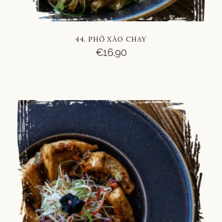
44. PHỞ XÀO CHAY
€
16.90