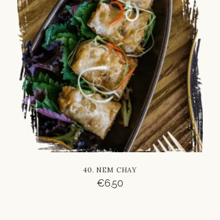
Russian
Vietnamese
Chinese
40. NEM CHAY
€
6.50
French
Italian
German