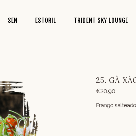
A História
Conceito
Conceito
SEN
ESTORIL
TRIDENT SKY LOUNGE
Conceito
Acarta
Acarta
Comida
Bebidas
Fotos
Recrutamento
Fado
Eventos
A História
Conceito
Conceito
Eventos
Conceito
Acarta
Acarta
Reservas
Comida
Bebidas
Fotos
Fotos
25. GÀ X
Recrutamento
Fado
Eventos
€
20.90
Eventos
Frango salteado
Reservas
Fotos