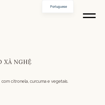
Portuguese
English
Spanish
German
Italian
French
Chinese
ÀO XẢ NGHỆ
Vietnamese
Russian
 com citronela, curcuma e vegetais.