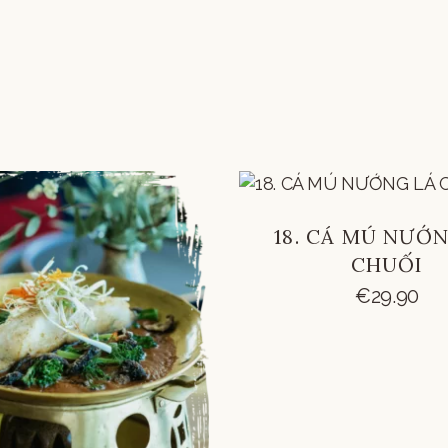
18. CÁ MÚ NƯỚ
CHUỐI
€
29.90