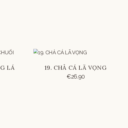
NG LÁ
19. CHẢ CÁ LÃ VỌNG
€
26.90