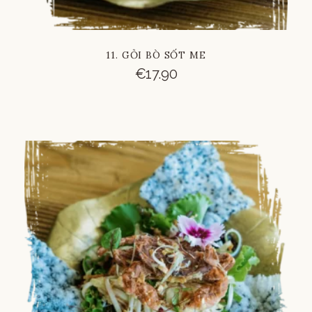
11. GỎI BÒ SỐT ME
€
17.90