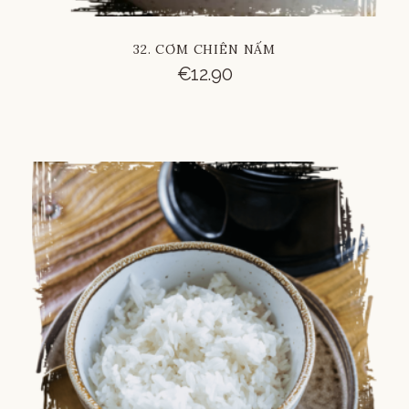
32. CƠM CHIÊN NẤM
€
12.90