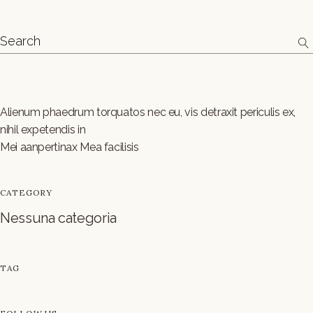
Alienum phaedrum torquatos nec eu, vis detraxit periculis ex,
nihil expetendis in
Mei aanpertinax Mea facilisis
CATEGORY
Nessuna categoria
Russian
Vietnamese
TAG
Chinese
French