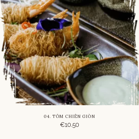
04. TÔM CHIÊN GIÒN
€
10.50