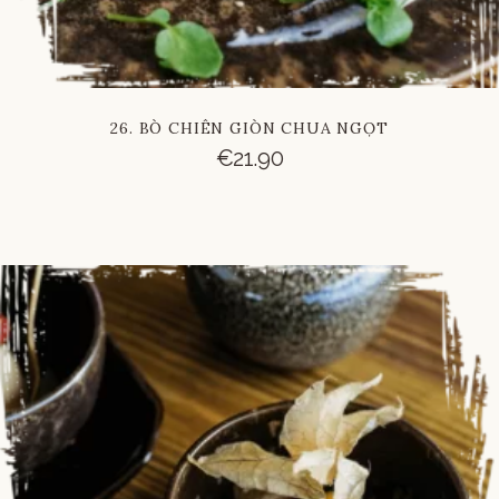
26. BÒ CHIÊN GIÒN CHUA NGỌT
€
21.90