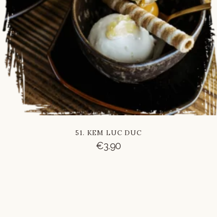
51. KEM LUC DUC
€
3.90