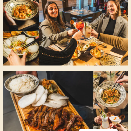
Russian
Vietnamese
Chinese
French
Italian
Spanish
English
Portuguese